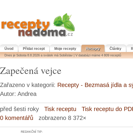
Úvod
Přidat recept
Moje recepty
Recepty
Články
R
Dnes je Sobota 8.8.2026 a svátek má Soběslav | V databázi máme 4 809 receptů
Zapečená vejce
Zařazeno v kategorii:
Recepty - Bezmasá jídla a s
Autor: Andrea
před šesti roky
Tisk receptu
Tisk receptu do PD
0 komentářů
zobrazeno 8 372×
REDAKČNÍ TIP: