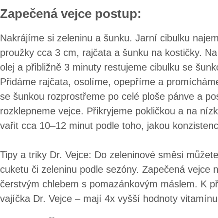
Zapečená vejce postup:
Nakrájíme si zeleninu a šunku. Jarní cibulku naje
proužky cca 3 cm, rajčata a šunku na kostičky. N
olej a přibližně 3 minuty restujeme cibulku se šun
Přidáme rajčata, osolíme, opepříme a promíchám
se šunkou rozprostřeme po celé ploše pánve a po
rozklepneme vejce. Přikryjeme pokličkou a na ní
vařit cca 10–12 minut podle toho, jakou konzistenc
Tipy a triky Dr. Vejce: Do zeleninové směsi můžete
cuketu či zeleninu podle sezóny. Zapečená vejce n
čerstvým chlebem s pomazánkovým máslem. K pří
vajíčka Dr. Vejce – mají 4x vyšší hodnoty vitamín