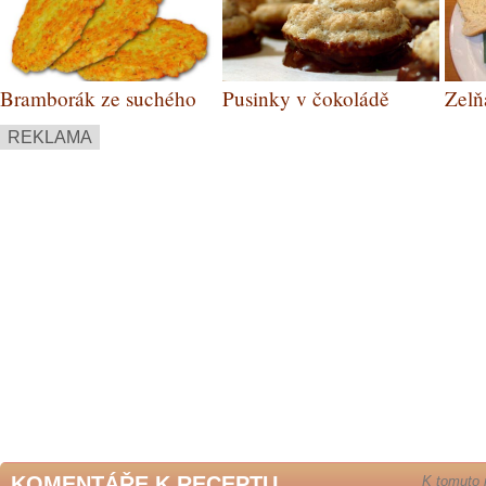
Bramborák ze suchého
Pusinky v čokoládě
Zelň
chleba
REKLAMA
KOMENTÁŘE K RECEPTU
K tomuto 