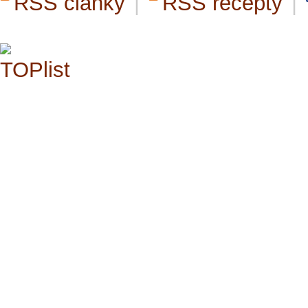
RSS články
|
RSS recepty
|