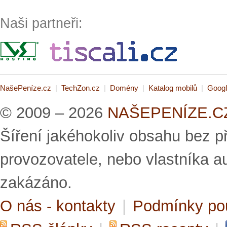
Naši partneři:
NašePeníze.cz
|
TechZon.cz
|
Domény
|
Katalog mobilů
|
Googl
© 2009 – 2026
NAŠEPENÍZE.CZ 
Šíření jakéhokoliv obsahu bez 
provozovatele, nebo vlastníka a
zakázáno.
O nás - kontakty
|
Podmínky po