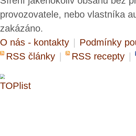
Šíření jakéhokoliv obsahu bez 
provozovatele, nebo vlastníka a
zakázáno.
O nás - kontakty
|
Podmínky po
RSS články
|
RSS recepty
|