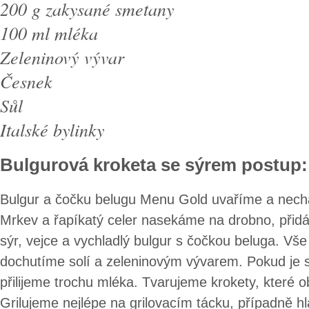
200 g zakysané smetany
100 ml mléka
Zeleninový vývar
Česnek
Sůl
Italské bylinky
Bulgurová kroketa se sýrem postup:
Bulgur a čočku belugu Menu Gold uvaříme a nech
Mrkev a řapíkatý celer nasekáme na drobno, při
sýr, vejce a vychladlý bulgur s čočkou beluga. V
dochutíme solí a zeleninovým vývarem. Pokud je s
přilijeme trochu mléka. Tvarujeme krokety, které o
Grilujeme nejlépe na grilovacím tácku, případně hl