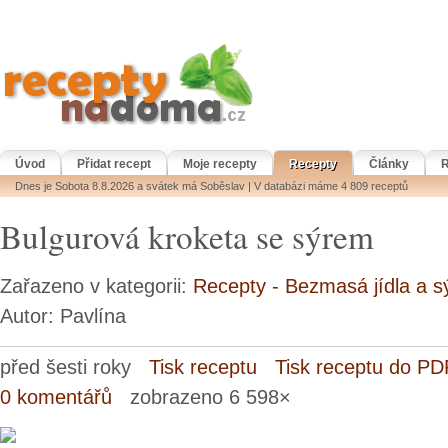
Úvod
Přidat recept
Moje recepty
Recepty
Články
R
Dnes je Sobota 8.8.2026 a svátek má Soběslav | V databázi máme 4 809 receptů
Bulgurová kroketa se sýrem
Zařazeno v kategorii:
Recepty - Bezmasá jídla a s
Autor: Pavlína
před šesti roky
Tisk receptu
Tisk receptu do PD
0 komentářů
zobrazeno 6 598×