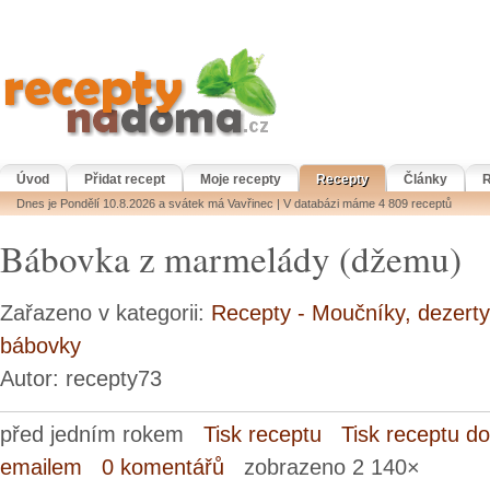
Úvod
Přidat recept
Moje recepty
Recepty
Články
R
Dnes je Pondělí 10.8.2026 a svátek má Vavřinec | V databázi máme 4 809 receptů
Bábovka z marmelády (džemu)
Zařazeno v kategorii:
Recepty - Moučníky, dezerty
bábovky
Autor: recepty73
před jedním rokem
Tisk receptu
Tisk receptu d
emailem
0 komentářů
zobrazeno 2 140×