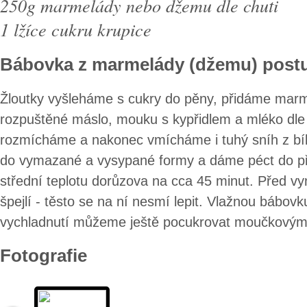
250g marmelády nebo džemu dle chuti
1 lžíce cukru krupice
Bábovka z marmelády (džemu) post
Žloutky vyšleháme s cukry do pěny, přidáme mar
rozpuštěné máslo, mouku s kypřidlem a mléko dle
rozmícháme a nakonec vmícháme i tuhý sníh z bíl
do vymazané a vysypané formy a dáme péct do př
střední teplotu dorůzova na cca 45 minut. Před 
špejlí - těsto se na ní nesmí lepit. Vlažnou bábov
vychladnutí můžeme ještě pocukrovat moučkovým
Fotografie