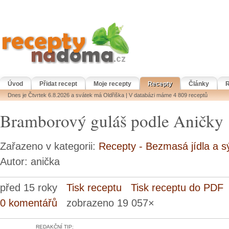
Úvod
Přidat recept
Moje recepty
Recepty
Články
R
Dnes je Čtvrtek 6.8.2026 a svátek má Oldřiška | V databázi máme 4 809 receptů
Bramborový guláš podle Aničky
Zařazeno v kategorii:
Recepty - Bezmasá jídla a s
Autor: anička
před 15 roky
Tisk receptu
Tisk receptu do PDF
0 komentářů
zobrazeno 19 057×
REDAKČNÍ TIP: