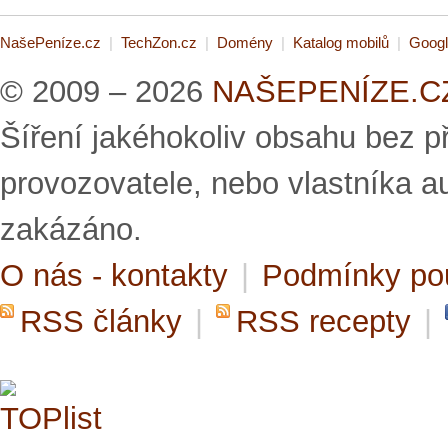
NašePeníze.cz
|
TechZon.cz
|
Domény
|
Katalog mobilů
|
Googl
© 2009 – 2026
NAŠEPENÍZE.CZ 
Šíření jakéhokoliv obsahu bez 
provozovatele, nebo vlastníka a
zakázáno.
O nás - kontakty
|
Podmínky po
RSS články
|
RSS recepty
|