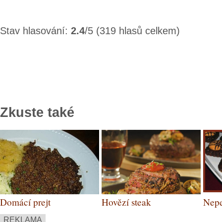
Stav hlasování:
2.4
/5 (319 hlasů celkem)
Zkuste také
Domácí prejt
Hovězí steak
Nepe
„Barbecque“ s
kost
REKLAMA