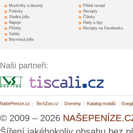
Moučníky a dezerty
Přidat recept
Polévky
Recepty
Sladká jídla
Články
Nápoje
Rady a tipy
Přílohy
Recepty na Facebooku
Saláty
Bezmasá jídla
Naši partneři:
NašePeníze.cz
|
TechZon.cz
|
Domény
|
Katalog mobilů
|
Googl
© 2009 – 2026
NAŠEPENÍZE.CZ 
Šíření jakéhokoliv obsahu bez 