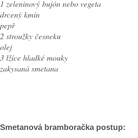
1 zeleninový bujón nebo vegeta
drcený kmín
pepř
2 stroužky česneku
olej
3 lžíce hladké mouky
zakysaná smetana
Smetanová bramboračka postup: