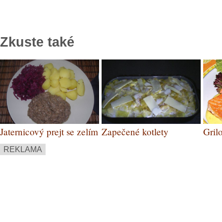
Zkuste také
Jaternicový prejt se zelím
Zapečené kotlety
Gril
a bramborem
REKLAMA