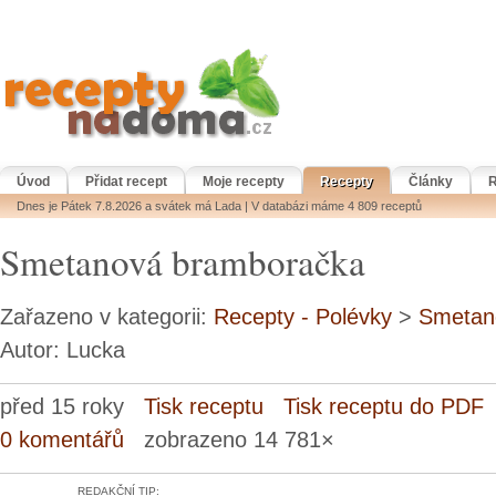
Úvod
Přidat recept
Moje recepty
Recepty
Články
R
Dnes je Pátek 7.8.2026 a svátek má Lada | V databázi máme 4 809 receptů
Smetanová bramboračka
Zařazeno v kategorii:
Recepty - Polévky
>
Smetan
Autor: Lucka
před 15 roky
Tisk receptu
Tisk receptu do PDF
0 komentářů
zobrazeno 14 781×
REDAKČNÍ TIP: