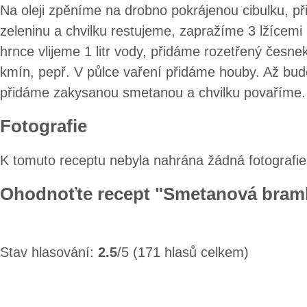
Na oleji zpěníme na drobno pokrájenou cibulku, p
zeleninu a chvilku restujeme, zapražíme 3 lžícem
hrnce vlijeme 1 litr vody, přidáme rozetřený česnek
kmín, pepř. V půlce vaření přidáme houby. Až bu
přidáme zakysanou smetanou a chvilku povaříme.
Fotografie
K tomuto receptu nebyla nahrána žádná fotografie
Ohodnoťte recept "Smetanová bram
Stav hlasování:
2.5
/5 (171 hlasů celkem)