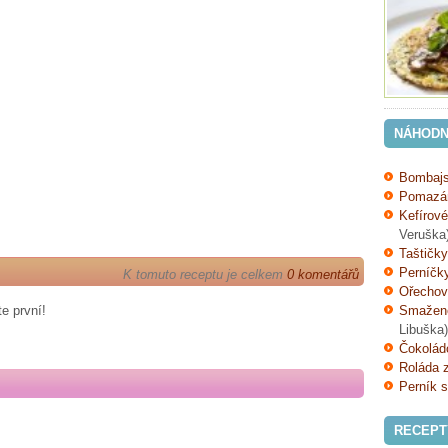
NÁHODN
Bombajs
Pomazán
Kefírov
Veruška
Taštičky
Perníčk
K tomuto receptu je celkem
0 komentářů
Ořechov
e první!
Smažené
Libuška)
Čokolád
Roláda 
Perník 
RECEPT