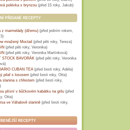
vá polévka s brynzou
(
před 15 roky
, Jakub)
NÍ PŘIDANÉ RECEPTY
 z marmelády (džemu)
(
před jedním rokem
,
3)
w mražený Moctail
(
před pěti roky
, Tereza)
IN
(
před pěti roky
, Veronika)
IN
(
před pěti roky
, Veronika Martínková)
T STOCK BAVORÁK
(
před pěti roky
, Veronika
ová)
ARIO CUBAN TEA
(
před šesti roky
, Adéla)
ý pilaf s lososem
(
před šesti roky
, Otta)
a slanina s chřestem
(
před šesti roky
,
)
lou plísní v bůčkovém kabátku na grilu
(
před
ky
, Otta)
rsa ve Váhalově slanině
(
před šesti roky
,
ÍBENĚJŠÍ RECEPTY