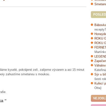
Smetano
POSLED
Bábovka
recepty7
Honeyde
ROKU G
ROKU G
FERNE
Martínk
LEGEND
Zapečen
Váhalov
dáme kyselé, pokrájené zelí, zalijeme vývarem a asi 15 minut
Kateřina
mbory zahustíme smetanou s moukou.
Sýr s bí
šesti ro
Kuřecí p
Otta)
afie.
NEJOBL
ka "