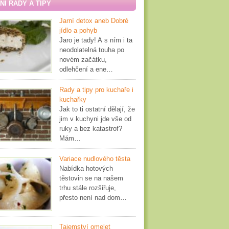
Í RADY A TIPY
Jarní detox aneb Dobré
jídlo a pohyb
Jaro je tady! A s ním i ta
neodolatelná touha po
novém začátku,
odlehčení a ene…
Rady a tipy pro kuchaře i
kuchařky
Jak to ti ostatní dělají, že
jim v kuchyni jde vše od
ruky a bez katastrof?
Mám…
Variace nudlového těsta
Nabídka hotových
těstovin se na našem
trhu stále rozšiřuje,
přesto není nad dom…
Tajemství omelet