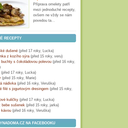
Příprava omelety patří
mezi jednoduché recepty,
ovšem ne vždy se nám
povedou ta…
É RECEPTY
ké dušené
(
před 17 roky
, Lucka)
ka z kozího sýra
(
před 15 roky
, veru)
é buchty s čokoládovou polevou
(
před 16 roky
,
)
(
před 17 roky
, Lucka)
y
(
před 15 roky
, Marie)
á nádivka
(
před 16 roky
, Veruška)
 filé s jogurtovým dresingem
(
před 15 roky
,
ové kuličky
(
před 17 roky
, Lucka)
z bebe sušenek
(
před 15 roky
, jarka)
s kávou
(
před 16 roky
, Veruška)
YNADOMA.CZ NA FACEBOOKU