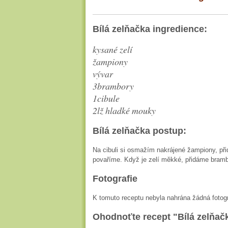
Bílá zelňačka ingredience:
kysané zelí
žampiony
vývar
3brambory
1cibule
2lž hladké mouky
Bílá zelňačka postup:
Na cibuli si osmažím nakrájené žampiony, při
povaříme. Když je zelí měkké, přidáme bra
Fotografie
K tomuto receptu nebyla nahrána žádná fotogr
Ohodnoťte recept "Bílá zelňač