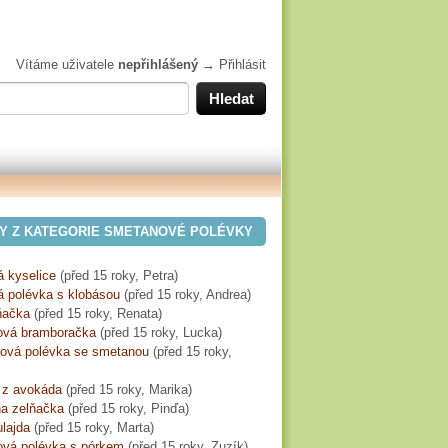
Vítáme uživatele
nepřihlášený
→
Přihlásit
Y Z KATEGORIE SMETANOVÉ POLÉVKY
á kyselice
(
před 15 roky
, Petra)
á polévka s klobásou
(
před 15 roky
, Andrea)
lňačka
(
před 15 roky
, Renata)
vá bramboračka
(
před 15 roky
, Lucka)
ová polévka se smetanou
(
před 15 roky
,
 z avokáda
(
před 15 roky
, Marika)
na zelňačka
(
před 15 roky
, Pinďa)
lajda
(
před 15 roky
, Marta)
vá polévka s pórkem
(
před 15 roky
, Zuzík)