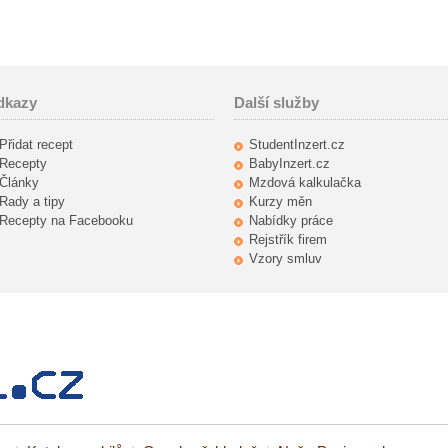
dkazy
Další služby
Přidat recept
StudentInzert.cz
Recepty
BabyInzert.cz
Články
Mzdová kalkulačka
Rady a tipy
Kurzy měn
Recepty na Facebooku
Nabídky práce
Rejstřík firem
Vzory smluv