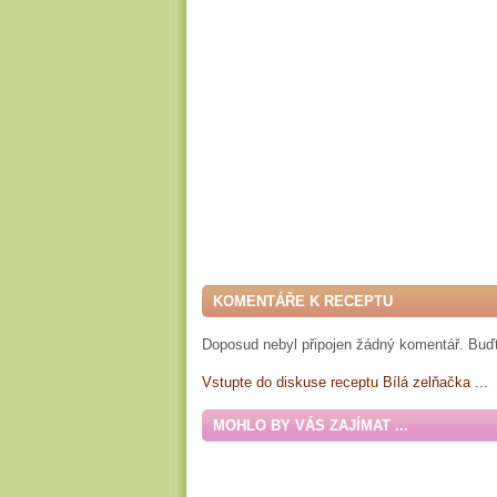
KOMENTÁŘE K RECEPTU
Doposud nebyl připojen žádný komentář. Buďt
Vstupte do diskuse receptu Bílá zelňačka ...
MOHLO BY VÁS ZAJÍMAT ...