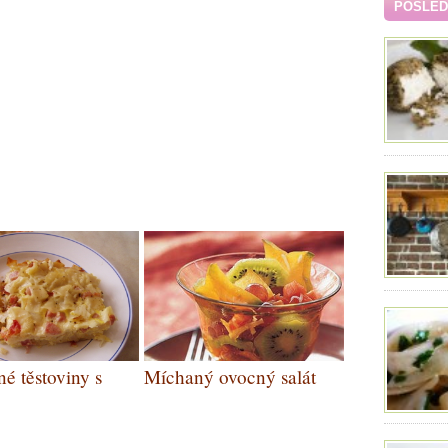
POSLEDN
é těstoviny s
Míchaný ovocný salát
m