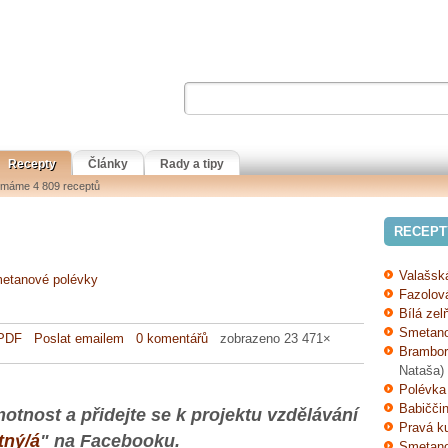
Recepty
Články
Rady a tipy
i máme 4 809 receptů
RECEPT
Valašsk
etanové polévky
Fazolov
Bílá ze
Smetano
 PDF
Poslat emailem
0 komentářů
zobrazeno 23 471×
Brambor
Nataša)
Polévka
Babičči
otnost a přidejte se k projektu vzdělávání
Pravá ku
tný/á
" na Facebooku.
Smetano