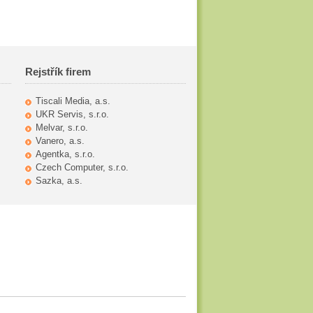
Rejstřík firem
Tiscali Media, a.s.
UKR Servis, s.r.o.
Melvar, s.r.o.
Vanero, a.s.
Agentka, s.r.o.
Czech Computer, s.r.o.
Sazka, a.s.