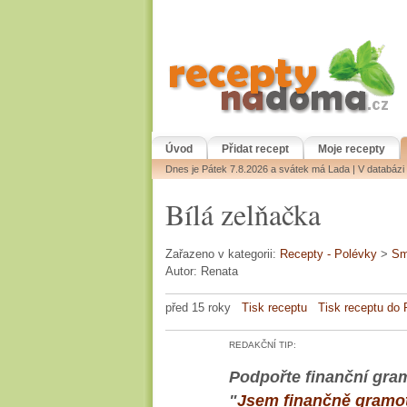
Úvod
Přidat recept
Moje recepty
Dnes je Pátek 7.8.2026 a svátek má Lada | V databáz
Bílá zelňačka
Zařazeno v kategorii:
Recepty - Polévky
>
Sm
Autor: Renata
před 15 roky
Tisk receptu
Tisk receptu do
REDAKČNÍ TIP:
Podpořte finanční gram
"
Jsem finančně gramo