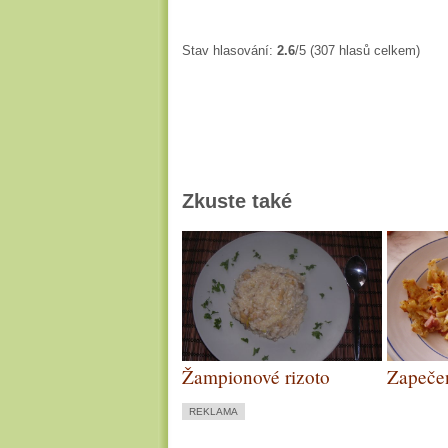
Stav hlasování:
2.6
/5 (307 hlasů celkem)
Zkuste také
Žampionové rizoto
Zapečen
uzený
REKLAMA