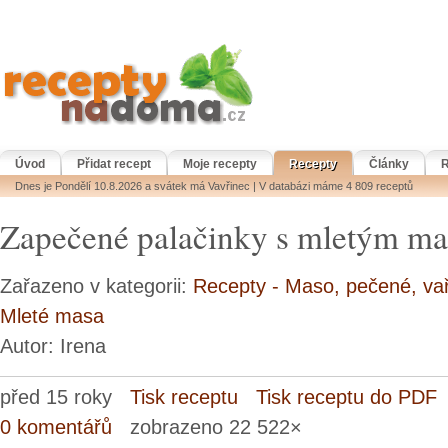
Úvod
Přidat recept
Moje recepty
Recepty
Články
R
Dnes je Pondělí 10.8.2026 a svátek má Vavřinec | V databázi máme 4 809 receptů
Zapečené palačinky s mletým m
Zařazeno v kategorii:
Recepty - Maso, pečené, va
Mleté masa
Autor: Irena
před 15 roky
Tisk receptu
Tisk receptu do PDF
0 komentářů
zobrazeno 22 522×