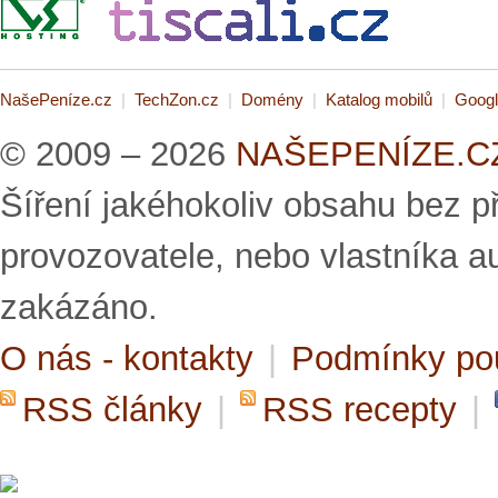
NašePeníze.cz
|
TechZon.cz
|
Domény
|
Katalog mobilů
|
Googl
© 2009 – 2026
NAŠEPENÍZE.CZ 
Šíření jakéhokoliv obsahu bez 
provozovatele, nebo vlastníka a
zakázáno.
O nás - kontakty
|
Podmínky po
RSS články
|
RSS recepty
|