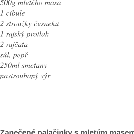
500g mletého masa
1 cibule
2 stroužky česneku
1 rajský protlak
2 rajčata
sůl, pepř
250ml smetany
nastrouhaný sýr
Zapečené palačinky s mletým mase