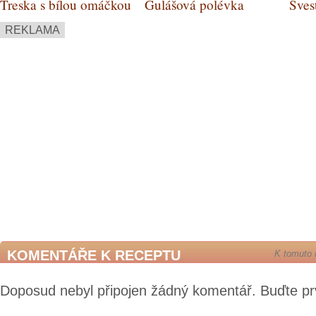
Treska s bílou omáčkou
Gulášová polévka
Šves
rece
REKLAMA
KOMENTÁŘE K RECEPTU
K tomuto 
Doposud nebyl připojen žádný komentář. Buďte pr