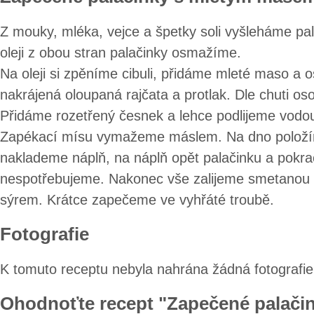
Z mouky, mléka, vejce a špetky soli vyšleháme pal
oleji z obou stran palačinky osmažíme.
Na oleji si zpěníme cibuli, přidáme mleté maso a
nakrájená oloupaná rajčata a protlak. Dle chuti o
Přidáme rozetřený česnek a lehce podlijeme vod
Zapékací mísu vymažeme máslem. Na dno položím
naklademe náplň, na náplň opět palačinku a pokr
nespotřebujeme. Nakonec vše zalijeme smetanou
sýrem. Krátce zapečeme ve vyhřáté troubě.
Fotografie
K tomuto receptu nebyla nahrána žádná fotografie
Ohodnoťte recept "Zapečené palači