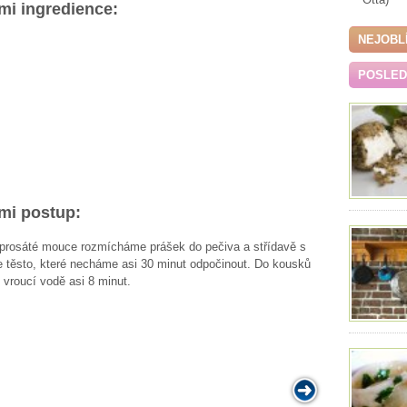
mi ingredience:
NEJOBL
POSLEDN
mi postup:
 prosáté mouce rozmícháme prášek do pečiva a střídavě s
 těsto, které necháme asi 30 minut odpočinout. Do kousků
vroucí vodě asi 8 minut.