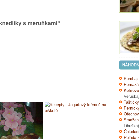
knedlíky s meruňkami"
NÁHODN
Bombajs
Pomazán
Kefírov
Veruška
Taštičky
Perníčk
Ořechov
Smažené
Libuška)
Čokolád
Roláda 