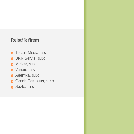
Rejstřík firem
Tiscali Media, a.s.
UKR Servis, s.r.o.
Melvar, s.r.o.
Vanero, a.s.
Agentka, s.r.o.
Czech Computer, s.r.o.
Sazka, a.s.