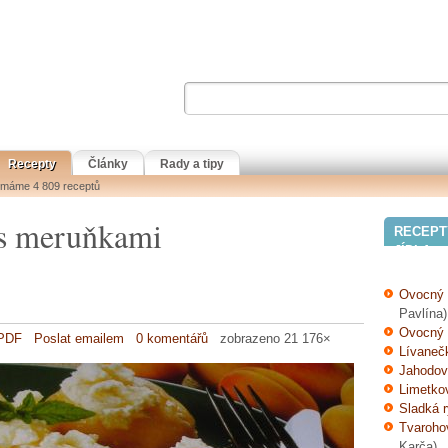
Recepty
Články
Rady a tipy
i máme 4 809 receptů
 s meruňkami
RECEPT
JÍDLA
Ovocný 
Pavlína)
Ovocný 
 PDF
Poslat emailem
0 komentářů
zobrazeno 21 176×
Lívaneč
Jahodov
Limetko
Sladká 
Tvaroho
Karča)