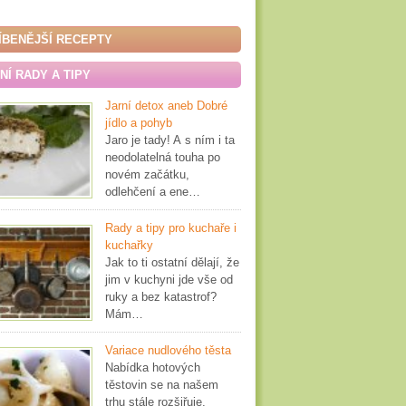
ÍBENĚJŠÍ RECEPTY
Í RADY A TIPY
Jarní detox aneb Dobré
jídlo a pohyb
Jaro je tady! A s ním i ta
neodolatelná touha po
novém začátku,
odlehčení a ene…
Rady a tipy pro kuchaře i
kuchařky
Jak to ti ostatní dělají, že
jim v kuchyni jde vše od
ruky a bez katastrof?
Mám…
Variace nudlového těsta
Nabídka hotových
těstovin se na našem
trhu stále rozšiřuje,