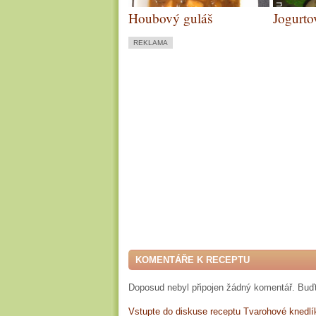
Houbový guláš
Jogurto
piškotě
REKLAMA
KOMENTÁŘE K RECEPTU
Doposud nebyl připojen žádný komentář. Buďt
Vstupte do diskuse receptu Tvarohové knedlí