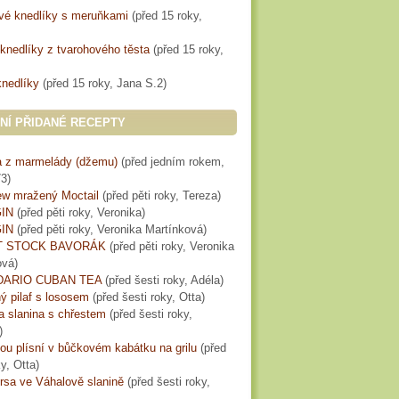
vé knedlíky s meruňkami
(
před 15 roky
,
knedlíky z tvarohového těsta
(
před 15 roky
,
knedlíky
(
před 15 roky
, Jana S.2)
NÍ PŘIDANÉ RECEPTY
 z marmelády (džemu)
(
před jedním rokem
,
3)
w mražený Moctail
(
před pěti roky
, Tereza)
IN
(
před pěti roky
, Veronika)
IN
(
před pěti roky
, Veronika Martínková)
T STOCK BAVORÁK
(
před pěti roky
, Veronika
ová)
ARIO CUBAN TEA
(
před šesti roky
, Adéla)
ý pilaf s lososem
(
před šesti roky
, Otta)
a slanina s chřestem
(
před šesti roky
,
)
lou plísní v bůčkovém kabátku na grilu
(
před
ky
, Otta)
rsa ve Váhalově slanině
(
před šesti roky
,