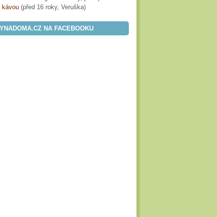
s kávou
(
před 16 roky
, Veruška)
YNADOMA.CZ NA FACEBOOKU