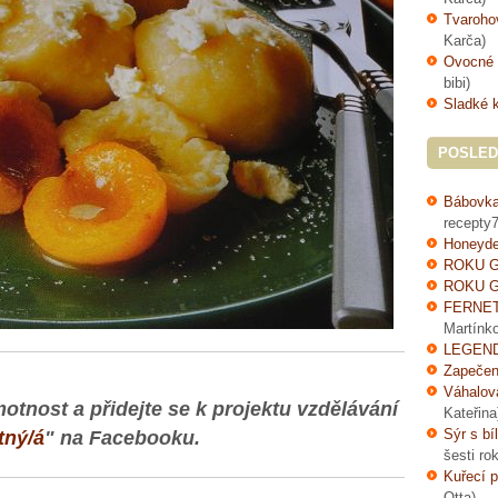
Tvaroho
Karča)
Ovocné 
bibi)
Sladké 
POSLED
Bábovka
recepty7
Honeyde
ROKU G
ROKU G
FERNE
Martínk
LEGEND
Zapečen
Váhalov
otnost a přidejte se k projektu vzdělávání
Kateřina
Sýr s bí
tný/á
" na Facebooku.
šesti ro
Kuřecí p
Otta)