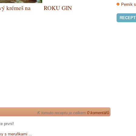
Perník 
vý krémeš na
ROKU GIN
RECEPT
K tomuto receptu je celkem
0 komentářů
e první!
ky s meruňkami ...