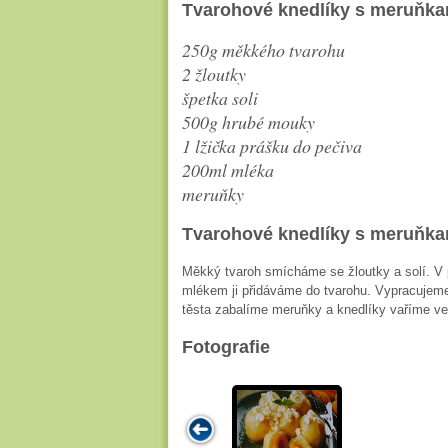
Tvarohové knedlíky s meruňka
250g měkkého tvarohu
2 žloutky
špetka soli
500g hrubé mouky
1 lžička prášku do pečiva
200ml mléka
meruňky
Tvarohové knedlíky s meruňka
Měkký tvaroh smícháme se žloutky a solí. V
mlékem ji přidáváme do tvarohu. Vypracujeme
těsta zabalíme meruňky a knedlíky vaříme ve 
Fotografie