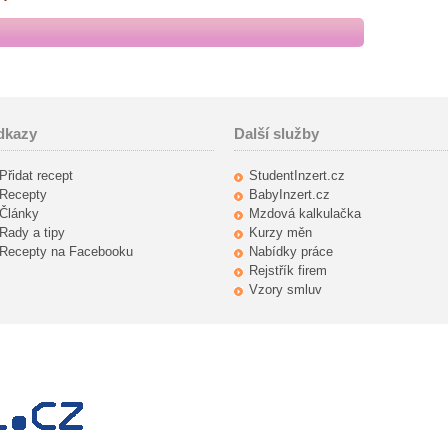
dkazy
Další služby
Přidat recept
StudentInzert.cz
Recepty
BabyInzert.cz
Články
Mzdová kalkulačka
Rady a tipy
Kurzy měn
Recepty na Facebooku
Nabídky práce
Rejstřík firem
Vzory smluv