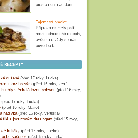
přesto není nad dom…
Tajemství omelet
Příprava omelety patří
mezi jednoduché recepty,
ovšem ne vždy se nám
povedou ta…
É RECEPTY
ké dušené
(
před 17 roky
, Lucka)
ka z kozího sýra
(
před 15 roky
, veru)
é buchty s čokoládovou polevou
(
před 16 roky
,
)
(
před 17 roky
, Lucka)
y
(
před 15 roky
, Marie)
á nádivka
(
před 16 roky
, Veruška)
 filé s jogurtovým dresingem
(
před 15 roky
,
ové kuličky
(
před 17 roky
, Lucka)
z bebe sušenek
(
před 15 roky
, jarka)