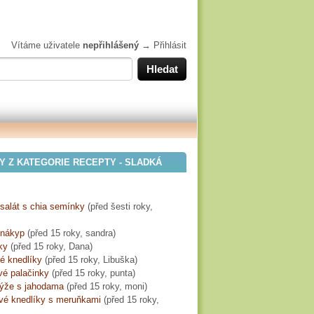
Vítáme uživatele
nepřihlášený
→
Přihlásit
Y Z KATEGORIE RECEPTY - SLADKÁ
salát s chia semínky
(
před šesti roky
,
nákyp
(
před 15 roky
, sandra)
ky
(
před 15 roky
, Dana)
é knedlíky
(
před 15 roky
, Libuška)
vé palačinky
(
před 15 roky
, punta)
rýže s jahodama
(
před 15 roky
, moni)
vé knedlíky s meruňkami
(
před 15 roky
,