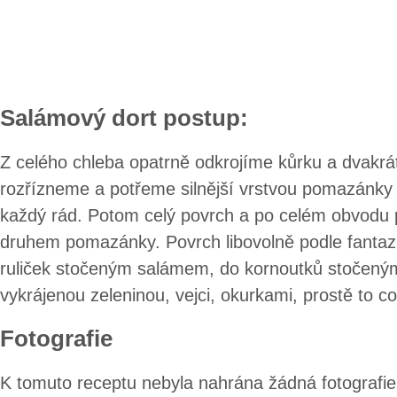
Salámový dort postup:
Z celého chleba opatrně odkrojíme kůrku a dvakrá
rozřízneme a potřeme silnější vrstvou pomazánky d
každý rád. Potom celý povrch a po celém obvodu
druhem pomazánky. Povrch libovolně podle fanta
ruliček stočeným salámem, do kornoutků stočenými
vykrájenou zeleninou, vejci, okurkami, prostě to c
Fotografie
K tomuto receptu nebyla nahrána žádná fotografie