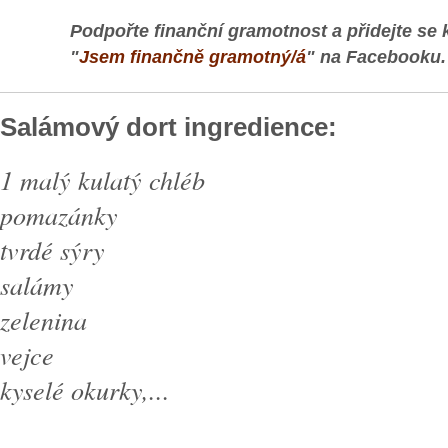
Podpořte finanční gramotnost a přidejte se 
"
Jsem finančně gramotný/á
" na Facebooku.
Salámový dort ingredience:
1 malý kulatý chléb
pomazánky
tvrdé sýry
salámy
zelenina
vejce
kyselé okurky,...