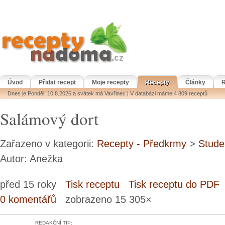
Úvod
Přidat recept
Moje recepty
Recepty
Články
R
Dnes je Pondělí 10.8.2026 a svátek má Vavřinec | V databázi máme 4 809 receptů
Salámový dort
Zařazeno v kategorii:
Recepty - Předkrmy
>
Stude
Autor: Anežka
před 15 roky
Tisk receptu
Tisk receptu do PDF
0 komentářů
zobrazeno 15 305×
REDAKČNÍ TIP: