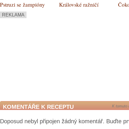
Pstruzi se žampióny
Královské ražničí
Čoko
oříš
REKLAMA
KOMENTÁŘE K RECEPTU
K tomuto 
Doposud nebyl připojen žádný komentář. Buďte pr