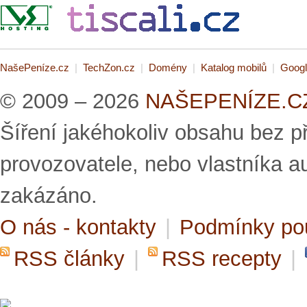
NašePeníze.cz
|
TechZon.cz
|
Domény
|
Katalog mobilů
|
Googl
© 2009 – 2026
NAŠEPENÍZE.CZ 
Šíření jakéhokoliv obsahu bez 
provozovatele, nebo vlastníka a
zakázáno.
O nás - kontakty
|
Podmínky po
RSS články
|
RSS recepty
|