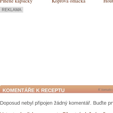
Plněné kapsičky
Koprová omáčka
Houb
REKLAMA
KOMENTÁŘE K RECEPTU
K tomuto 
Doposud nebyl připojen žádný komentář. Buďte pr