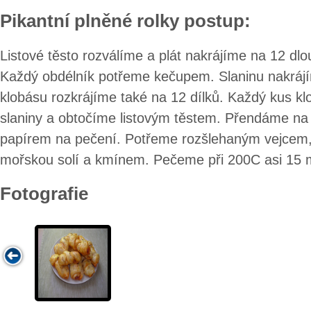
Pikantní plněné rolky postup:
Listové těsto rozválíme a plát nakrájíme na 12 dl
Každý obdélník potřeme kečupem. Slaninu nakráj
klobásu rozkrájíme také na 12 dílků. Každý kus k
slaniny a obtočíme listovým těstem. Přendáme na
papírem na pečení. Potřeme rozšlehaným vejce
mořskou solí a kmínem. Pečeme při 200C asi 15 m
Fotografie