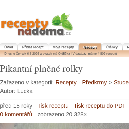
Úvod
Přidat recept
Moje recepty
Recepty
Články
R
Dnes je Čtvrtek 6.8.2026 a svátek má Oldřiška | V databázi máme 4 809 receptů
Pikantní plněné rolky
Zařazeno v kategorii:
Recepty - Předkrmy
>
Stude
Autor: Lucka
před 15 roky
Tisk receptu
Tisk receptu do PDF
0 komentářů
zobrazeno 20 328×