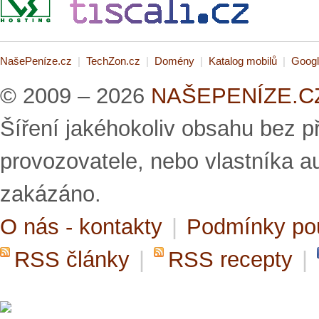
NašePeníze.cz
|
TechZon.cz
|
Domény
|
Katalog mobilů
|
Googl
© 2009 – 2026
NAŠEPENÍZE.CZ 
Šíření jakéhokoliv obsahu bez 
provozovatele, nebo vlastníka a
zakázáno.
O nás - kontakty
|
Podmínky po
RSS články
|
RSS recepty
|