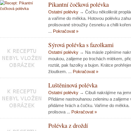
Pikantní čočková polévka
Ostatní polévky
→ Čočku několikrát propl
a vaříme do měkka. Hotovou polévku zahus
prolisované stroužky česneku a chilli koře
...
Pokračovat »
Sýrová polévka s fazolkami
Ostatní polévky
→ Na másle zpěníme nakrá
moukou, zalijeme po trochách mlékem, př
roztát, pak fazolky a bujon. Krátce prohře
žloutkem. ...
Pokračovat »
Luštěninová polévka
Ostatní polévky
→ Cibuli nakrájíme na jem
Přidáme nastrouhanou zeleninu a zalijeme
přidáme hrách a čočku. Vaříme do měkka.
prolisova ...
Pokračovat »
Polévka z droždí