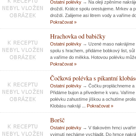
Ostatní polévky
→ Na oleji zpěníme nakráje
droždí. Krátce spolu orestujeme. Mrkev a p
droždí. Zalijeme asi litrem vody a vaříme d
Pokračovat »
Hrachovka od babičky
Ostatní polévky
→ Uzené maso nakrájíme n
spolu s hrachem, přidáme bobkový list, sůl 
a vaříme do měkka. Hotovou polévku můžeme
Pokračovat »
Čočková polévka s pikantní klobá
Ostatní polévky
→ Čočku propláchneme a za
Přidáme bujon a přivedeme k varu. Vařím
polévku zahustíme jíškou a ochutíme pro
Klobásu nakrájí ...
Pokračovat »
Boršč
Ostatní polévky
→ V tlakovém hrnci uvaří
vyjmutí necháme vychladit. Do hrnce nakr