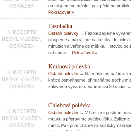
orestujeme na másle , pak přidáme protlak,
Pokračovat »
Fazolačka
Ostatní polévky
→ Fazole zalijeme vývarem
oloupeme a nakrájíme na kostky, do polév
minutách a vaříme do měkka. Hotovou po
ochutíme ...
Pokračovat »
Kmínová polévka
Ostatní polévky
→ Na másle osmažíme kmí
krátce osmahneme, přimícháme trochu mle
zaléváme vývarem. Vaříme asi 20 minut. ..
Chlebová polévka
Ostatní polévky
→ V hrnci rozpustíme más
mouku a připravíme světlou jíšku. Zalijem
minut. Pak přimícháme na kostičky nakráje