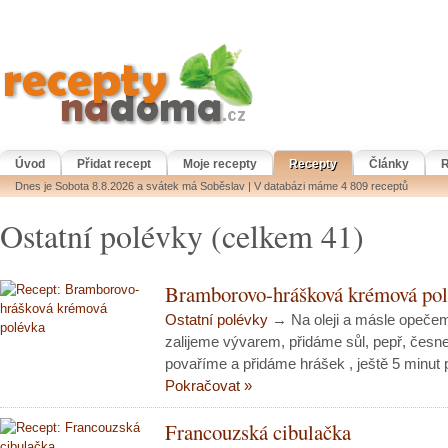
Úvod
Přidat recept
Moje recepty
Recepty
Články
R
Dnes je Sobota 8.8.2026 a svátek má Soběslav | V databázi máme 4 809 receptů
Ostatní polévky (celkem 41)
Bramborovo-hrášková krémová po
Ostatní polévky
→ Na oleji a másle opečem
zalijeme vývarem, přidáme sůl, pepř, česn
povaříme a přidáme hrášek , ještě 5 minut
Pokračovat »
Francouzská cibulačka