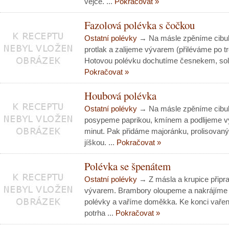
vejce. ...
Pokračovat »
Fazolová polévka s čočkou
Ostatní polévky
→ Na másle zpěníme cibuli
protlak a zalijeme vývarem (přiléváme po 
Hotovou polévku dochutíme česnekem, solí 
Pokračovat »
Houbová polévka
Ostatní polévky
→ Na másle zpěníme cibuli
posypeme paprikou, kmínem a podlijeme v
minut. Pak přidáme majoránku, prolisovan
jíškou. ...
Pokračovat »
Polévka se špenátem
Ostatní polévky
→ Z másla a krupice připra
vývarem. Brambory oloupeme a nakrájíme 
polévky a vaříme doměkka. Ke konci vařen
potrha ...
Pokračovat »