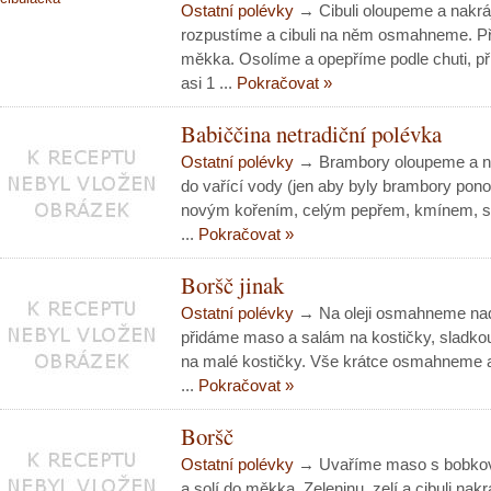
Ostatní polévky
→ Cibuli oloupeme a nakrá
rozpustíme a cibuli na něm osmahneme. P
měkka. Osolíme a opepříme podle chuti, př
asi 1 ...
Pokračovat »
Babiččina netradiční polévka
Ostatní polévky
→ Brambory oloupeme a na
do vařící vody (jen aby byly brambory pon
novým kořením, celým pepřem, kmínem, sol
...
Pokračovat »
Boršč jinak
Ostatní polévky
→ Na oleji osmahneme nadr
přidáme maso a salám na kostičky, sladkou
na malé kostičky. Vše krátce osmahneme 
...
Pokračovat »
Boršč
Ostatní polévky
→ Uvaříme maso s bobkov
a solí do měkka. Zeleninu, zelí a cibuli nak