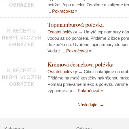
petržel, řepu a celer. Osolíme a zalijeme t
...
Pokračovat »
Topinamburová polévka
Ostatní polévky
→ Umyté topinambury dáme
vodou až do ponoření. Přidáme 2 lžíce po
do změknutí. Uvařené topinambury oloupe
Vodu z ...
Pokračovat »
Krémová česneková polévka
Ostatní polévky
→ Cibuli nakrájíme na dro
Přidáme na malé kostičky nakrájenou mrk
Pomalu přiléváme mléko a polévku vaříme
vypneme a p ...
Pokračovat »
Následující →
Kategorie
Odkazy