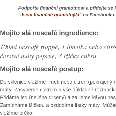
Podpořte finanční gramotnost a přidejte se 
"
Jsem finančně gramotný/á
" na Facebooku.
Mojito alá nescafé ingredience:
100ml nescafé frappé, 1 limetka nebo citrón
čerstvé máty peprné, 3 lžičky cukru
Mojito alá nescafé postup:
Do sklenice vložíme limeti nebo citrón (pokrájený na
máty. Zasypeme cukrem a vše důkladně rozmačká
Přidáme led (nejlépe drcený) a zalijeme kávou nes
Zamícháme lžičkou a ozdobíme lístky máty. Můžem
vložíme brčko.