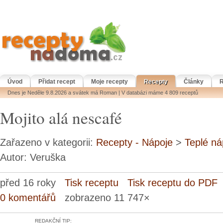
Úvod
Přidat recept
Moje recepty
Recepty
Články
R
Dnes je Neděle 9.8.2026 a svátek má Roman | V databázi máme 4 809 receptů
Mojito alá nescafé
Zařazeno v kategorii:
Recepty - Nápoje
>
Teplé ná
Autor: Veruška
před 16 roky
Tisk receptu
Tisk receptu do PDF
0 komentářů
zobrazeno 11 747×
REDAKČNÍ TIP: