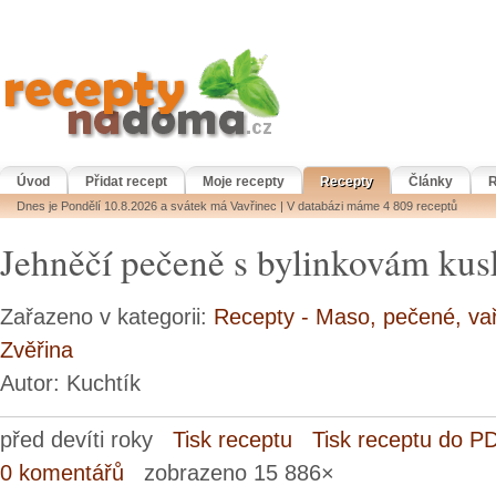
Úvod
Přidat recept
Moje recepty
Recepty
Články
R
Dnes je Pondělí 10.8.2026 a svátek má Vavřinec | V databázi máme 4 809 receptů
Jehněčí pečeně s bylinkovám ku
Zařazeno v kategorii:
Recepty - Maso, pečené, va
Zvěřina
Autor: Kuchtík
před devíti roky
Tisk receptu
Tisk receptu do P
0 komentářů
zobrazeno 15 886×