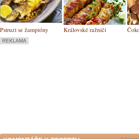
Pstruzi se žampióny
Královské ražničí
Čoko
oříš
REKLAMA