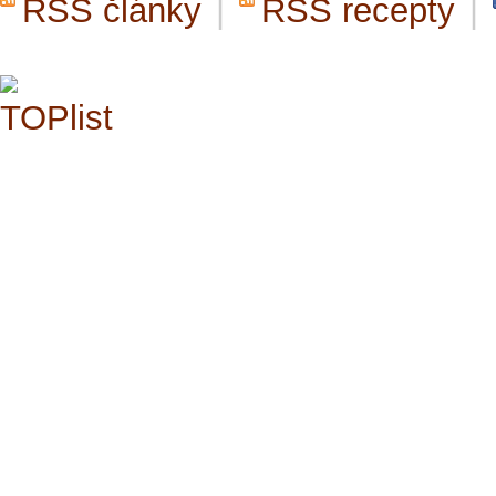
RSS články
|
RSS recepty
|