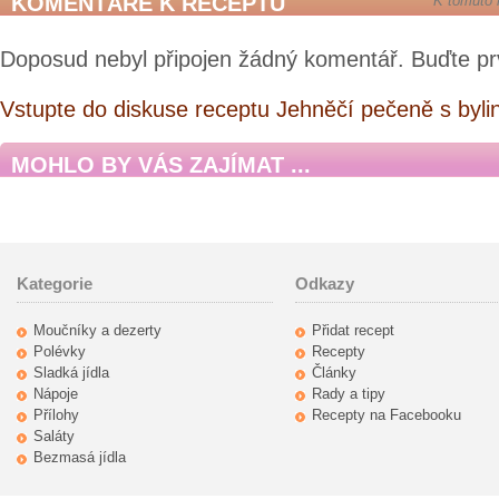
KOMENTÁŘE K RECEPTU
K tomuto 
Doposud nebyl připojen žádný komentář. Buďte pr
Vstupte do diskuse receptu Jehněčí pečeně s byl
MOHLO BY VÁS ZAJÍMAT ...
Kategorie
Odkazy
Moučníky a dezerty
Přidat recept
Polévky
Recepty
Sladká jídla
Články
Nápoje
Rady a tipy
Přílohy
Recepty na Facebooku
Saláty
Bezmasá jídla