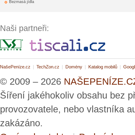
Bezmasá jídla
Naši partneři:
NašePeníze.cz
|
TechZon.cz
|
Domény
|
Katalog mobilů
|
Googl
© 2009 – 2026
NAŠEPENÍZE.CZ 
Šíření jakéhokoliv obsahu bez 
provozovatele, nebo vlastníka a
zakázáno.