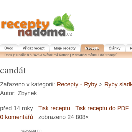
Úvod
Přidat recept
Moje recepty
Recepty
Články
R
Dnes je Neděle 9.8.2026 a svátek má Roman | V databázi máme 4 809 receptů
candát
Zařazeno v kategorii:
Recepty - Ryby
>
Ryby slad
Autor: Zbynek
před 14 roky
Tisk receptu
Tisk receptu do PDF
0 komentářů
zobrazeno 24 808×
REDAKČNÍ TIP: