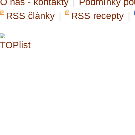
O nás - kontakty
|
Podmínky po
RSS články
|
RSS recepty
|