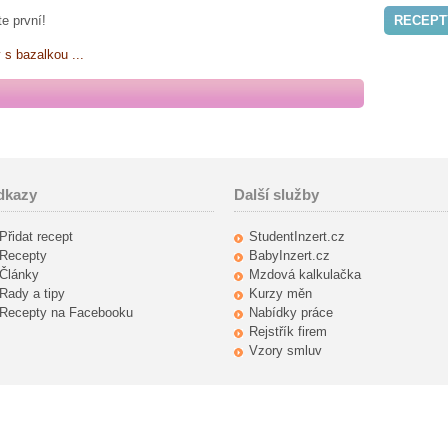
e první!
RECEPT
s bazalkou ...
dkazy
Další služby
Přidat recept
StudentInzert.cz
Recepty
BabyInzert.cz
Články
Mzdová kalkulačka
Rady a tipy
Kurzy měn
Recepty na Facebooku
Nabídky práce
Rejstřík firem
Vzory smluv