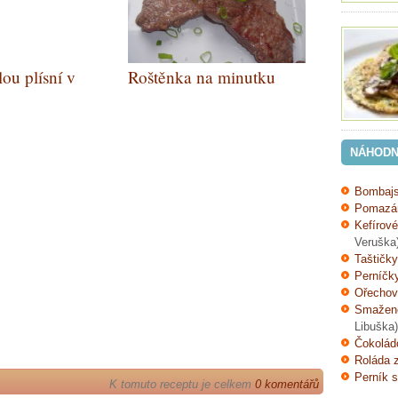
lou plísní v
Roštěnka na minutku
ém kabátku na
NÁHODN
Bombajs
Pomazán
Kefírov
Veruška
Taštičky
Perníčk
Ořechov
Smažené
Libuška)
Čokolád
Roláda 
Perník 
K tomuto receptu je celkem
0 komentářů