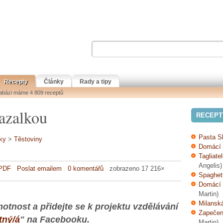
Recepty
Články
Rady a tipy
tabázi máme 4 809 receptů
bazalkou
RECEPT
Pasta S
ky
>
Těstoviny
Domácí 
Tagliate
Angelis)
 PDF
Poslat emailem
0 komentářů
zobrazeno 17 216×
Spaghet
Domácí 
Martin)
Milansk
otnost a přidejte se k projektu vzdělávání
Zapečené
tný/á
" na Facebooku.
Martin)