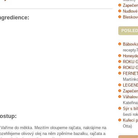
Zapečen
Nudlové
ngredience:
Bleskov
POSLED
Bábovka
recepty7
Honeyde
ROKU G
ROKU G
FERNE
Martínk
LEGEND
Zapečen
Váhalov
Kateřina
Sýr s bí
šesti ro
ostup:
Kuřecí p
Otta)
. Vaříme do měkka. Mezitím oloupeme rajčata, nakrájíme na
ozehřejeme olivový olej na něm zpěníme bazalku, rajčata a