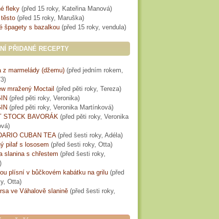
é fleky
(
před 15 roky
, Kateřina Manová)
 těsto
(
před 15 roky
, Maruška)
é špagety s bazalkou
(
před 15 roky
, vendula)
NÍ PŘIDANÉ RECEPTY
 z marmelády (džemu)
(
před jedním rokem
,
3)
w mražený Moctail
(
před pěti roky
, Tereza)
IN
(
před pěti roky
, Veronika)
IN
(
před pěti roky
, Veronika Martínková)
T STOCK BAVORÁK
(
před pěti roky
, Veronika
ová)
ARIO CUBAN TEA
(
před šesti roky
, Adéla)
ý pilaf s lososem
(
před šesti roky
, Otta)
a slanina s chřestem
(
před šesti roky
,
)
lou plísní v bůčkovém kabátku na grilu
(
před
ky
, Otta)
rsa ve Váhalově slanině
(
před šesti roky
,