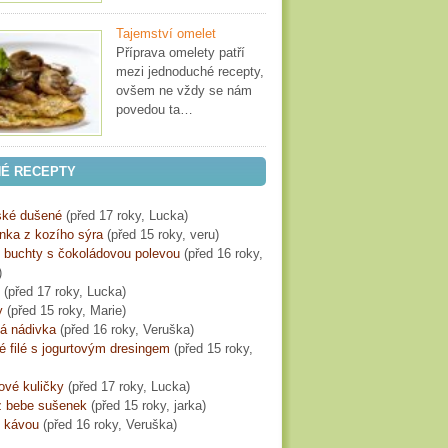
Tajemství omelet
Příprava omelety patří
mezi jednoduché recepty,
ovšem ne vždy se nám
povedou ta…
É RECEPTY
ké dušené
(
před 17 roky
, Lucka)
ka z kozího sýra
(
před 15 roky
, veru)
é buchty s čokoládovou polevou
(
před 16 roky
,
)
(
před 17 roky
, Lucka)
y
(
před 15 roky
, Marie)
á nádivka
(
před 16 roky
, Veruška)
 filé s jogurtovým dresingem
(
před 15 roky
,
ové kuličky
(
před 17 roky
, Lucka)
z bebe sušenek
(
před 15 roky
, jarka)
s kávou
(
před 16 roky
, Veruška)