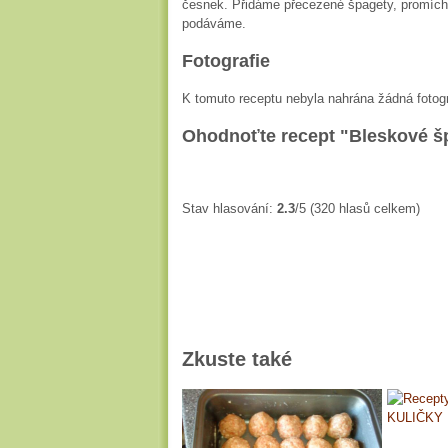
česnek. Přidáme přecezené špagety, promíc
podáváme.
Fotografie
K tomuto receptu nebyla nahrána žádná fotogr
Ohodnoťte recept "Bleskové š
Stav hlasování:
2.3
/5 (320 hlasů celkem)
Zkuste také