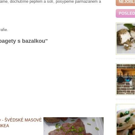
háme, dochutíme pepřem a solí, posypeme parmazánem a
NEJOBL
POSLEDN
afie.
pagety s bazalkou"