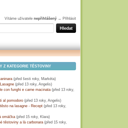
Vítáme uživatele
nepřihlášený
→
Přihlásit
Y Z KATEGORIE TĚSTOVINY
laninara
(
před šesti roky
, Markéta)
Lasagne
(
před 13 roky
, Angelis)
lle con funghi e carne macinata
(
před 13 roky
,
ti al pomodoro
(
před 13 roky
, Angelis)
těsto na lasagne - Recept
(
před 13 roky
,
á omáčka
(
před 15 roky
, Klara)
 těstoviny a là carbonara
(
před 15 roky
,