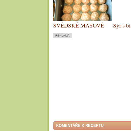
ŠVÉDSKÉ MASOVÉ
Sýr s bí
KULIČKY IKEA
bůčkov
REKLAMA
gril
KOMENTÁŘE K RECEPTU