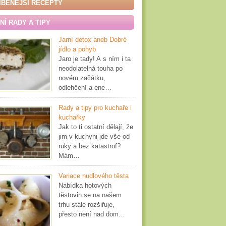
ÍBENĚJŠÍ RECEPTY
Í RADY A TIPY
Jarní detox aneb Dobré
jídlo a pohyb
Jaro je tady! A s ním i ta
neodolatelná touha po
novém začátku,
odlehčení a ene…
Rady a tipy pro kuchaře i
kuchařky
Jak to ti ostatní dělají, že
jim v kuchyni jde vše od
ruky a bez katastrof?
Mám…
Variace nudlového těsta
Nabídka hotových
těstovin se na našem
trhu stále rozšiřuje,
přesto není nad dom…