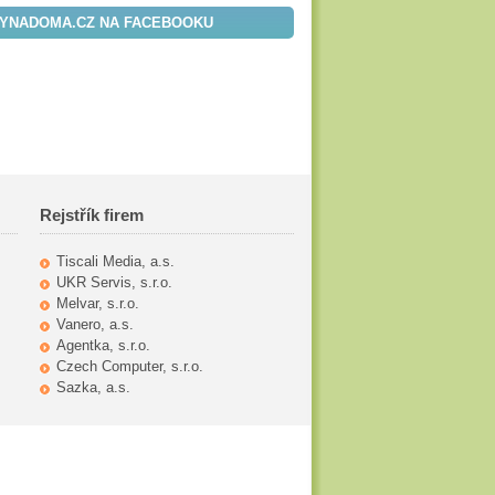
YNADOMA.CZ NA FACEBOOKU
Rejstřík firem
Tiscali Media, a.s.
UKR Servis, s.r.o.
Melvar, s.r.o.
Vanero, a.s.
Agentka, s.r.o.
Czech Computer, s.r.o.
Sazka, a.s.