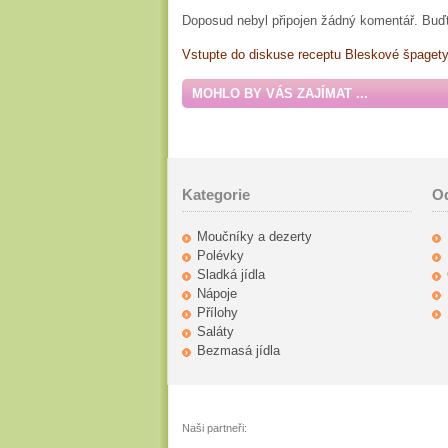
Doposud nebyl připojen žádný komentář. Buďt
Vstupte do diskuse receptu Bleskové špagety 
MOHLO BY VÁS ZAJÍMAT ...
Kategorie
O
Moučníky a dezerty
Polévky
Sladká jídla
Nápoje
Přílohy
Saláty
Bezmasá jídla
Naši partneři: