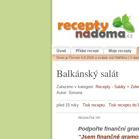
Úvod
Přidat recept
Moje recepty
Dnes je Čtvrtek 6.8.2026 a svátek má Oldřiška | V da
Balkánský salát
Zařazeno v kategorii:
Recepty - Saláty
>
Zele
Autor: Simona
před 15 roky
Tisk receptu
Tisk receptu do
REDAKČNÍ TIP:
Podpořte finanční gram
"
Jsem finančně gramo