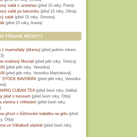
ový salát s uzeninou
(
před 15 roky
, Petra)
ový salát po bavorsku
(
před 15 roky
, Olina)
ký salát
(
před 15 roky
, Simona)
lát
(
před 15 roky
, Aneta)
NÍ PŘIDANÉ RECEPTY
 z marmelády (džemu)
(
před jedním rokem
,
3)
w mražený Moctail
(
před pěti roky
, Tereza)
IN
(
před pěti roky
, Veronika)
IN
(
před pěti roky
, Veronika Martínková)
T STOCK BAVORÁK
(
před pěti roky
, Veronika
ová)
ARIO CUBAN TEA
(
před šesti roky
, Adéla)
ý pilaf s lososem
(
před šesti roky
, Otta)
a slanina s chřestem
(
před šesti roky
,
)
lou plísní v bůčkovém kabátku na grilu
(
před
ky
, Otta)
rsa ve Váhalově slanině
(
před šesti roky
,