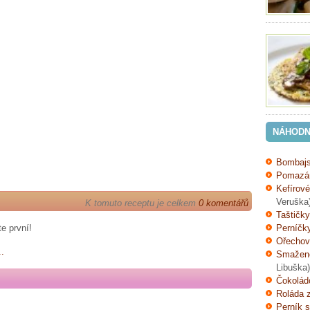
NÁHODN
Bombajs
Pomazán
Kefírov
Veruška
K tomuto receptu je celkem
0 komentářů
Taštičky
e první!
Perníčk
Ořechov
..
Smažené
Libuška)
Čokolád
Roláda 
Perník 