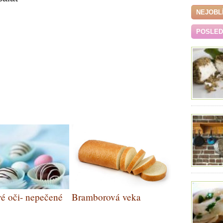
NEJOBL
POSLEDN
é oči- nepečené
Bramborová veka