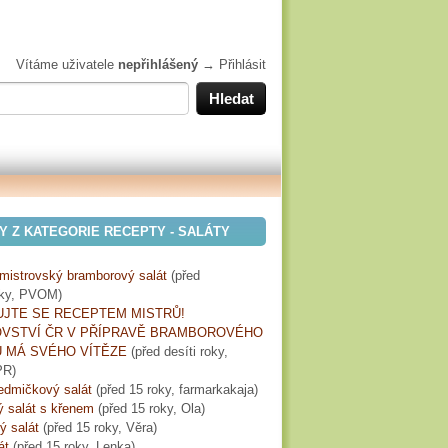
Vítáme uživatele
nepřihlášený
→
Přihlásit
Y Z KATEGORIE RECEPTY - SALÁTY
mistrovský bramborový salát
(
před
oky
, PVOM)
UJTE SE RECEPTEM MISTRŮ!
OVSTVÍ ČR V PŘÍPRAVĚ BRAMBOROVÉHO
 MÁ SVÉHO VÍTĚZE
(
před desíti roky
,
R)
sedmičkový salát
(
před 15 roky
, farmarkakaja)
ý salát s křenem
(
před 15 roky
, Ola)
ý salát
(
před 15 roky
, Věra)
át
(
před 15 roky
, Lenka)