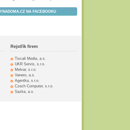
YNADOMA.CZ NA FACEBOOKU
Rejstřík firem
Tiscali Media, a.s.
UKR Servis, s.r.o.
Melvar, s.r.o.
Vanero, a.s.
Agentka, s.r.o.
Czech Computer, s.r.o.
Sazka, a.s.