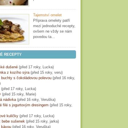
Tajemství omelet
Příprava omelety patří
mezi jednoduché recepty,
ovšem ne vždy se nám
povedou ta…
É RECEPTY
ké dušené
(
před 17 roky
, Lucka)
ka z kozího sýra
(
před 15 roky
, veru)
é buchty s čokoládovou polevou
(
před 16 roky
,
)
(
před 17 roky
, Lucka)
y
(
před 15 roky
, Marie)
á nádivka
(
před 16 roky
, Veruška)
 filé s jogurtovým dresingem
(
před 15 roky
,
ové kuličky
(
před 17 roky
, Lucka)
z bebe sušenek
(
před 15 roky
, jarka)
s kávou
(
před 16 roky
, Veruška)