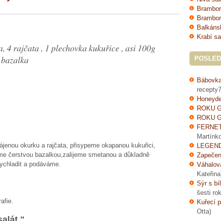
Brambor
Brambor
Balkáns
Krabí sa
, 4 rajčata , 1 plechovka kukuřice , asi 100g
 bazalka
POSLED
Bábovka
recepty7
Honeyde
ROKU G
ROKU G
FERNE
Martínk
ájenou okurku a rajčata, přisypeme okapanou kukuřici,
LEGEND
me čerstvou bazalkou,zalijeme smetanou a důkladně
Zapečen
ychladit a podáváme.
Váhalov
Kateřina
Sýr s bí
šesti ro
afie.
Kuřecí p
Otta)
alát "