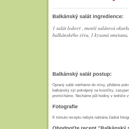
Balkánský salát ingredience:
1 salát ledový , menší salátová okurka
balkánského sýra, 1 kysaná smetana,
Balkánský salát postup:
Opraný salát natrháme do mísy, přidáme pokr
balkánský sýr pokrájený na kostičky, zasype
promícháme. Necháme půl hodiny v ledniče v
Fotografie
K tomuto receptu nebyla nahrána žádná fotogr
Ohodnoťte recept "Balkánský s