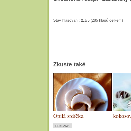
Stav hlasování:
2.3
/5 (285 hlasů celkem)
Zkuste také
Opilá srdíčka
kokosov
REKLAMA