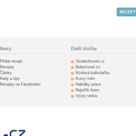
RECEPT
dkazy
Další služby
Přidat recept
StudentInzert.cz
Recepty
BabyInzert.cz
Články
Mzdová kalkulačka
Rady a tipy
Kurzy měn
Recepty na Facebooku
Nabídky práce
Rejstřík firem
Vzory smluv