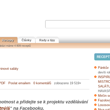
Recepty
Články
Rady a tipy
tabázi máme 4 809 receptů
RECEPT
Pánkův 
ninové saláty
devíti r
INSPIR
MISTR
 PDF
Poslat emailem
0 komentářů
zobrazeno 19 519×
SALÁTU
HAVASP
Mirčin 
Fazolov
otnost a přidejte se k projektu vzdělávání
Lososov
tný/á
" na Facebooku.
Niva sal