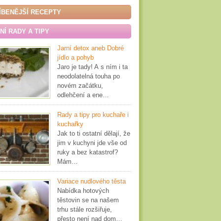
ÍBENĚJŠÍ RECEPTY
Í RADY A TIPY
Jarní detox aneb Dobré
jídlo a pohyb
Jaro je tady! A s ním i ta
neodolatelná touha po
novém začátku,
odlehčení a ene…
Rady a tipy pro kuchaře i
kuchařky
Jak to ti ostatní dělají, že
jim v kuchyni jde vše od
ruky a bez katastrof?
Mám…
Variace nudlového těsta
Nabídka hotových
těstovin se na našem
trhu stále rozšiřuje,
přesto není nad dom…