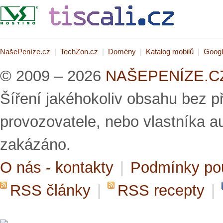
NašePeníze.cz
|
TechZon.cz
|
Domény
|
Katalog mobilů
|
Googl
© 2009 – 2026
NAŠEPENÍZE.CZ 
Šíření jakéhokoliv obsahu bez 
provozovatele, nebo vlastníka a
zakázáno.
O nás - kontakty
|
Podmínky po
RSS články
|
RSS recepty
|