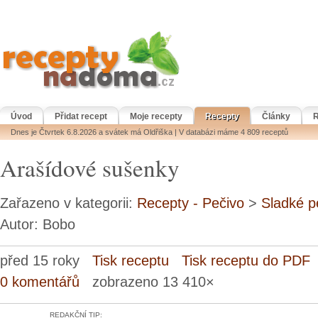
Úvod
Přidat recept
Moje recepty
Recepty
Články
R
Dnes je Čtvrtek 6.8.2026 a svátek má Oldřiška | V databázi máme 4 809 receptů
Arašídové sušenky
Zařazeno v kategorii:
Recepty - Pečivo
>
Sladké p
Autor: Bobo
před 15 roky
Tisk receptu
Tisk receptu do PDF
0 komentářů
zobrazeno 13 410×
REDAKČNÍ TIP: