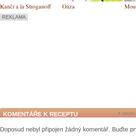
Kančí a la Stroganoff
Oáza
Mouč
hníz
REKLAMA
KOMENTÁŘE K RECEPTU
K tomuto 
Doposud nebyl připojen žádný komentář. Buďte pr