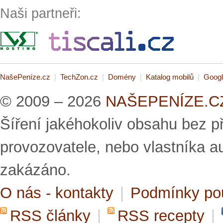
Naši partneři:
NašePeníze.cz
|
TechZon.cz
|
Domény
|
Katalog mobilů
|
Googl
© 2009 – 2026
NAŠEPENÍZE.CZ 
Šíření jakéhokoliv obsahu bez 
provozovatele, nebo vlastníka a
zakázáno.
O nás - kontakty
|
Podmínky po
RSS články
|
RSS recepty
|