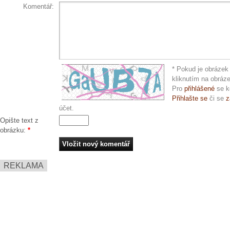
Komentář:
* Pokud je obrázek 
kliknutím na obráz
Pro
přihlášené
se k
Přihlašte se
či se
z
účet.
Opište text z
obrázku:
*
REKLAMA