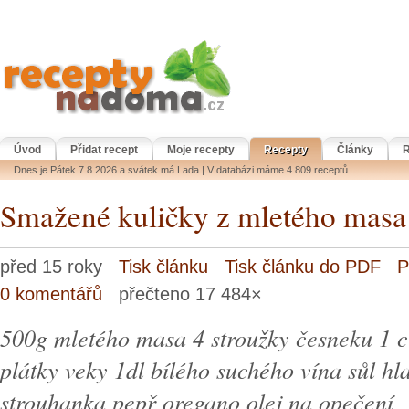
Úvod
Přidat recept
Moje recepty
Recepty
Články
R
Dnes je Pátek 7.8.2026 a svátek má Lada | V databázi máme 4 809 receptů
Smažené kuličky z mletého masa
před 15 roky
Tisk článku
Tisk článku do PDF
P
0 komentářů
přečteno 17 484×
500g mletého masa 4 stroužky česneku 1 ci
plátky veky 1dl bílého suchého vína sůl h
strouhanka pepř oregano olej na opečení