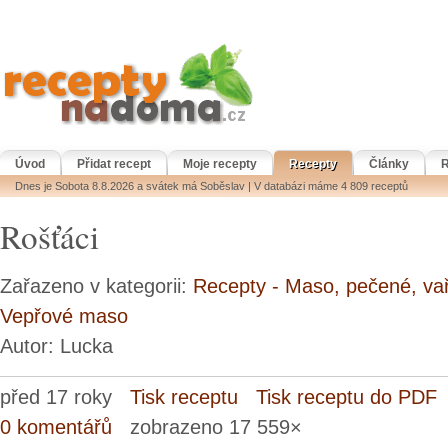
Úvod
Přidat recept
Moje recepty
Recepty
Články
R
Dnes je Sobota 8.8.2026 a svátek má Soběslav | V databázi máme 4 809 receptů
Rošťáci
Zařazeno v kategorii:
Recepty - Maso, pečené, va
Vepřové maso
Autor: Lucka
před 17 roky
Tisk receptu
Tisk receptu do PDF
0 komentářů
zobrazeno 17 559×