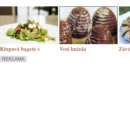
Křupavá bageta s
Vosí hnízda
Závi
tuňákem Rio Mare,
REKLAMA
zastřeným křepelčím
vajíčkem a salátem v
medovém dresinku