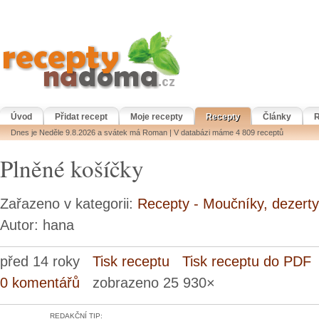
Úvod
Přidat recept
Moje recepty
Recepty
Články
R
Dnes je Neděle 9.8.2026 a svátek má Roman | V databázi máme 4 809 receptů
Plněné košíčky
Zařazeno v kategorii:
Recepty - Moučníky, dezerty
Autor: hana
před 14 roky
Tisk receptu
Tisk receptu do PDF
0 komentářů
zobrazeno 25 930×
REDAKČNÍ TIP: