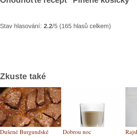
Ohodnoťte recept "Plněné košíčky"
Stav hlasování:
2.2
/5 (165 hlasů celkem)
Zkuste také
Dušené Burgundské
Dobrou noc
Rajs