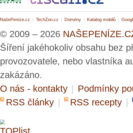
NašePeníze.cz
|
TechZon.cz
|
Domény
|
Katalog mobilů
|
Googl
© 2009 – 2026
NAŠEPENÍZE.CZ 
Šíření jakéhokoliv obsahu bez 
provozovatele, nebo vlastníka a
zakázáno.
O nás - kontakty
|
Podmínky po
RSS články
|
RSS recepty
|