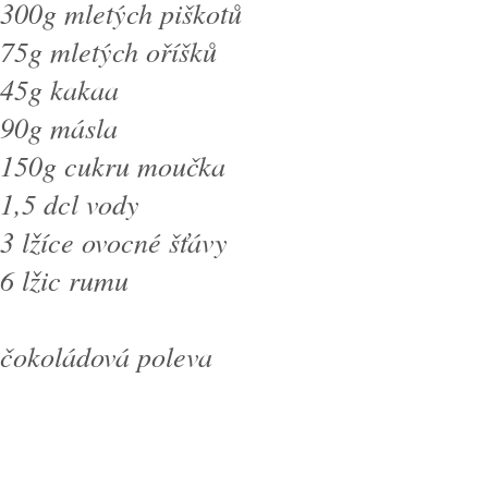
300g mletých piškotů
75g mletých oříšků
45g kakaa
90g másla
150g cukru moučka
1,5 dcl vody
3 lžíce ovocné šťávy
6 lžic rumu
čokoládová poleva