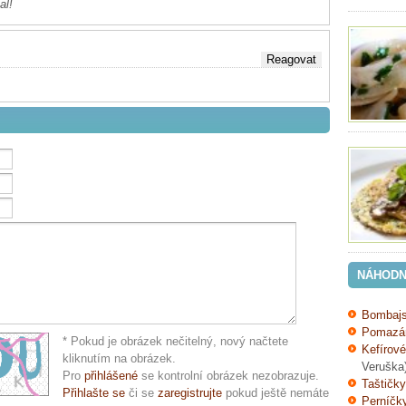
al!
NÁHODN
Bombajs
Pomazán
* Pokud je obrázek nečitelný, nový načtete
Kefírov
kliknutím na obrázek.
Veruška
Pro
přihlášené
se kontrolní obrázek nezobrazuje.
Taštičky
Přihlašte se
či se
zaregistrujte
pokud ještě nemáte
Perníčk