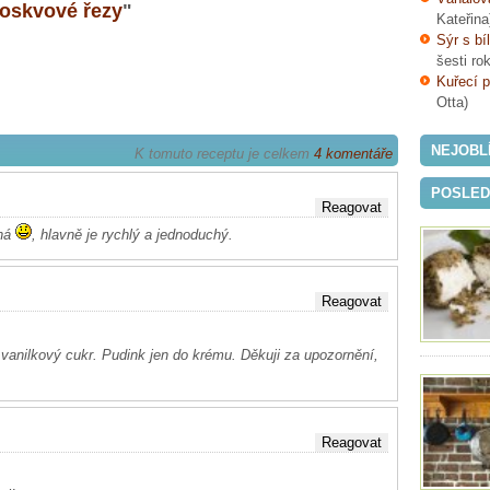
oskvové řezy
"
Kateřina
Sýr s bí
šesti ro
Kuřecí p
Otta)
NEJOBL
K tomuto receptu je celkem
4 komentáře
POSLEDN
tná
, hlavně je rychlý a jednoduchý.
í vanilkový cukr. Pudink jen do krému. Děkuji za upozornění,