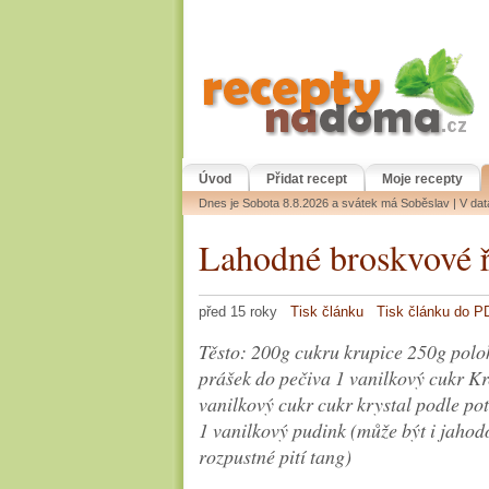
Úvod
Přidat recept
Moje recepty
Dnes je Sobota 8.8.2026 a svátek má Soběslav | V da
Lahodné broskvové 
před 15 roky
Tisk článku
Tisk článku do P
Těsto: 200g cukru krupice 250g polo
prášek do pečiva 1 vanilkový cukr K
vanilkový cukr cukr krystal podle po
1 vanilkový pudink (může být i jahodo
rozpustné pití tang)