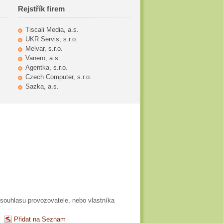
Rejstřík firem
Tiscali Media, a.s.
UKR Servis, s.r.o.
Melvar, s.r.o.
Vanero, a.s.
Agentka, s.r.o.
Czech Computer, s.r.o.
Sazka, a.s.
souhlasu provozovatele, nebo vlastníka
Přidat na Seznam