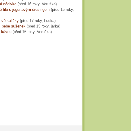
á nádivka
(
před 16 roky
, Veruška)
 filé s jogurtovým dresingem
(
před 15 roky
,
ové kuličky
(
před 17 roky
, Lucka)
z bebe sušenek
(
před 15 roky
, jarka)
s kávou
(
před 16 roky
, Veruška)