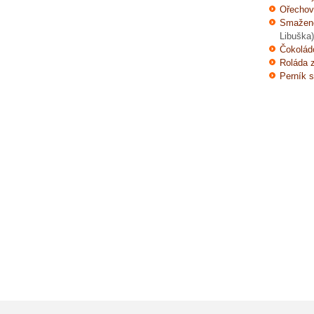
Ořechov
Smažené
Libuška)
Čokolád
Roláda 
Perník 