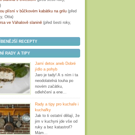
)
lou plísní v bůčkovém kabátku na grilu
(
před
ky
, Otta)
rsa ve Váhalově slanině
(
před šesti roky
,
ÍBENĚJŠÍ RECEPTY
Í RADY A TIPY
Jarní detox aneb Dobré
jídlo a pohyb
Jaro je tady! A s ním i ta
neodolatelná touha po
novém začátku,
odlehčení a ene…
Rady a tipy pro kuchaře i
kuchařky
Jak to ti ostatní dělají, že
jim v kuchyni jde vše od
ruky a bez katastrof?
Mám…