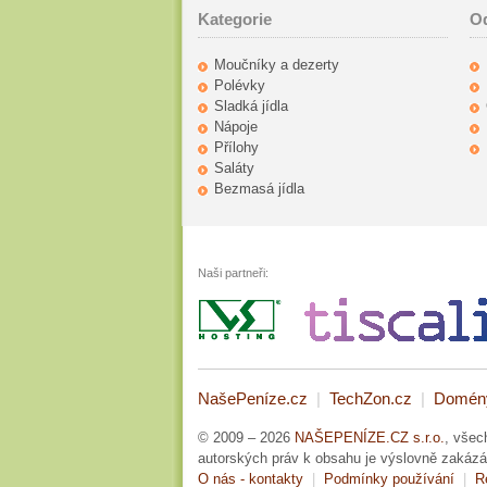
Kategorie
O
Moučníky a dezerty
Polévky
Sladká jídla
Nápoje
Přílohy
Saláty
Bezmasá jídla
Naši partneři:
NašePeníze.cz
|
TechZon.cz
|
Domén
© 2009 – 2026
NAŠEPENÍZE.CZ s.r.o.
, všec
autorských práv k obsahu je výslovně zakázá
O nás - kontakty
|
Podmínky používání
|
R