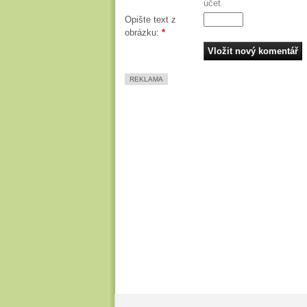
účet.
Opište text z
obrázku:
*
REKLAMA