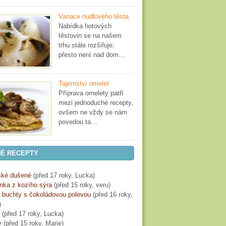
Variace nudlového těsta
Nabídka hotových
těstovin se na našem
trhu stále rozšiřuje,
přesto není nad dom…
Tajemství omelet
Příprava omelety patří
mezi jednoduché recepty,
ovšem ne vždy se nám
povedou ta…
É RECEPTY
ké dušené
(
před 17 roky
, Lucka)
ka z kozího sýra
(
před 15 roky
, veru)
é buchty s čokoládovou polevou
(
před 16 roky
,
)
(
před 17 roky
, Lucka)
y
(
před 15 roky
, Marie)