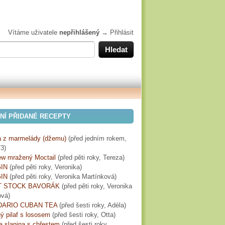
Vítáme uživatele
nepřihlášený
→
Přihlásit
NÍ PŘIDANÉ RECEPTY
 z marmelády (džemu)
(
před jedním rokem
,
3)
w mražený Moctail
(
před pěti roky
, Tereza)
IN
(
před pěti roky
, Veronika)
IN
(
před pěti roky
, Veronika Martínková)
T STOCK BAVORÁK
(
před pěti roky
, Veronika
ová)
ARIO CUBAN TEA
(
před šesti roky
, Adéla)
ý pilaf s lososem
(
před šesti roky
, Otta)
a slanina s chřestem
(
před šesti roky
,