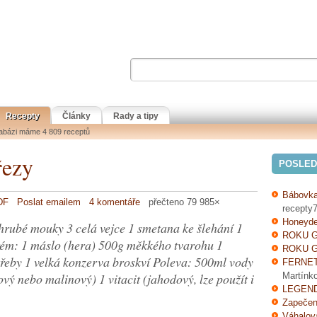
Recepty
Články
Rady a tipy
tabázi máme 4 809 receptů
řezy
POSLED
Bábovka
DF
Poslat emailem
4 komentáře
přečteno 79 985×
recepty7
Honeyde
hrubé mouky 3 celá vejce 1 smetana ke šlehání 1
ROKU G
rém: 1 máslo (hera) 500g měkkého tvarohu 1
ROKU G
třeby 1 velká konzerva broskví Poleva: 500ml vody
FERNE
vý nebo malinový) 1 vitacit (jahodový, lze použít i
Martínk
LEGEND
Zapečen
Váhalov