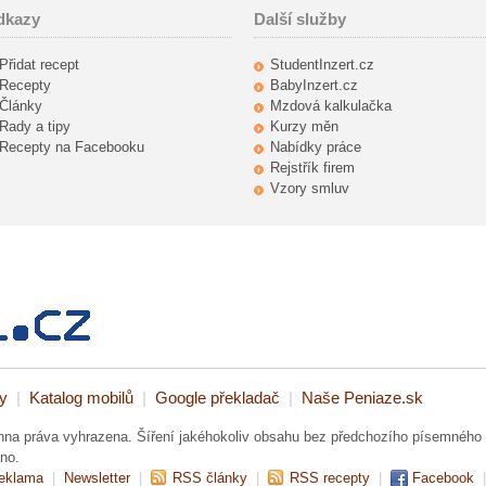
dkazy
Další služby
Přidat recept
StudentInzert.cz
Recepty
BabyInzert.cz
Články
Mzdová kalkulačka
Rady a tipy
Kurzy měn
Recepty na Facebooku
Nabídky práce
Rejstřík firem
Vzory smluv
y
|
Katalog mobilů
|
Google překladač
|
Naše Peniaze.sk
hna práva vyhrazena. Šíření jakéhokoliv obsahu bez předchozího písemného 
no.
eklama
|
Newsletter
|
RSS články
|
RSS recepty
|
Facebook
|