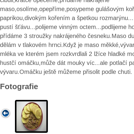
cibuli,krátce opečeme,přídáme nakrájené
maso,osolíme,opepříme,posypeme gulášovým koře
paprikou,divokým kořením a špetkou rozmarýnu..
pustí šťávu...polijeme vinným octem...podlijeme h
přídáme 3 stroužky nakrájeného česneku.Maso d
dělám v tlakovém hrnci.Když je maso měkké,vývar 
mléka ve kterém jsem rozkvrdlali 2 lžíce hladké 
hustčí omáčku,může dát mouky víc...ale potlačí p
vývaru.Omáčku ještě můžeme přisolit podle chuti.
Fotografie