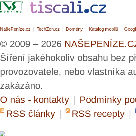
NašePeníze.cz
|
TechZon.cz
|
Domény
|
Katalog mobilů
|
Googl
© 2009 – 2026
NAŠEPENÍZE.CZ 
Šíření jakéhokoliv obsahu bez 
provozovatele, nebo vlastníka a
zakázáno.
O nás - kontakty
|
Podmínky po
RSS články
|
RSS recepty
|