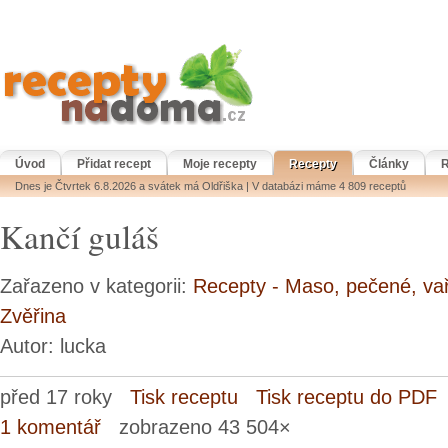
Úvod
Přidat recept
Moje recepty
Recepty
Články
R
Dnes je Čtvrtek 6.8.2026 a svátek má Oldřiška | V databázi máme 4 809 receptů
Kančí guláš
Zařazeno v kategorii:
Recepty - Maso, pečené, va
Zvěřina
Autor: lucka
před 17 roky
Tisk receptu
Tisk receptu do PDF
1 komentář
zobrazeno 43 504×