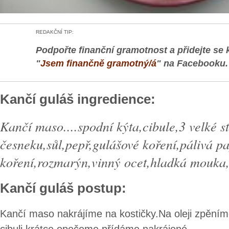
REDAKČNÍ TIP:
Podpořte finanční gramotnost a přidejte se 
"
Jsem finančně gramotný/á
" na Facebooku.
Kančí guláš ingredience:
Kančí maso....spodní kýta,cibule,3 velké s
česneku,sůl,pepř,gulášové koření,pálivá p
koření,rozmarýn,vinný ocet,hladká mouka
Kančí guláš postup:
Kančí maso nakrájíme na kostičky.Na oleji zpění