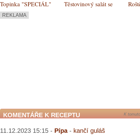
Topinka "SPECIÁL"
Těstovinový salát se
Rošt
zeleninou a bylinkami
REKLAMA
KOMENTÁŘE K RECEPTU
K tomuto
11.12.2023 15:15 -
Pípa
-
kančí guláš