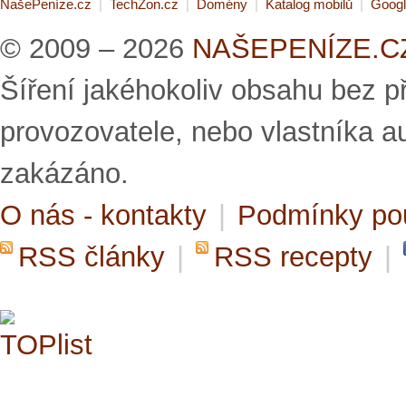
NašePeníze.cz
|
TechZon.cz
|
Domény
|
Katalog mobilů
|
Googl
© 2009 – 2026
NAŠEPENÍZE.CZ 
Šíření jakéhokoliv obsahu bez 
provozovatele, nebo vlastníka a
zakázáno.
O nás - kontakty
|
Podmínky po
RSS články
|
RSS recepty
|