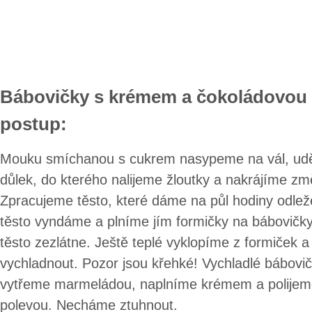
Bábovičky s krémem a čokoládovou
postup:
Mouku smíchanou s cukrem nasypeme na vál, ud
důlek, do kterého nalijeme žloutky a nakrájíme zm
Zpracujeme těsto, které dáme na půl hodiny odlež
těsto vyndáme a plníme jím formičky na bábovičk
těsto zezlátne. Ještě teplé vyklopíme z formiček
vychladnout. Pozor jsou křehké! Vychladlé bábovič
vytřeme marmeládou, naplníme krémem a polijem
polevou. Necháme ztuhnout.