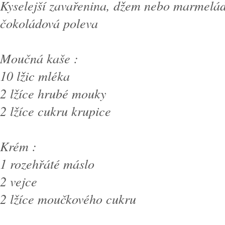
Kyselejší zavařenina, džem nebo marmelá
čokoládová poleva
Moučná kaše :
10 lžic mléka
2 lžíce hrubé mouky
2 lžíce cukru krupice
Krém :
1 rozehřáté máslo
2 vejce
2 lžíce moučkového cukru