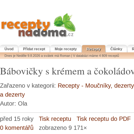
Úvod
Přidat recept
Moje recepty
Recepty
Články
R
Dnes je Neděle 9.8.2026 a svátek má Roman | V databázi máme 4 809 receptů
Bábovičky s krémem a čokoládo
Zařazeno v kategorii:
Recepty - Moučníky, dezerty
a dezerty
Autor: Ola
před 15 roky
Tisk receptu
Tisk receptu do PDF
0 komentářů
zobrazeno 9 171×