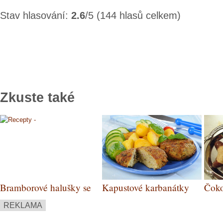
Stav hlasování:
2.6
/5 (144 hlasů celkem)
Zkuste také
Bramborové halušky se
Kapustové karbanátky
Čoko
zelím a cizrnou
nuge
REKLAMA