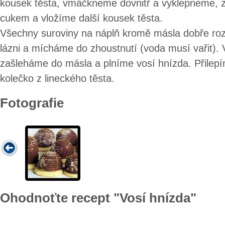
kousek těsta, vmáčkneme dovnitř a vyklepneme,
cukem a vložíme další kousek těsta.
Všechny suroviny na náplň kromě másla dobře r
lázni a mícháme do zhoustnutí (voda musí vařit).
zašleháme do másla a plníme vosí hnízda. Přilep
kolečko z lineckého těsta.
Fotografie
Ohodnoťte recept "Vosí hnízda"