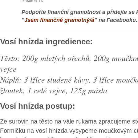
REDAKČNÍ TIP:
Podpořte finanční gramotnost a přidejte se 
"
Jsem finančně gramotný/á
" na Facebooku.
Vosí hnízda ingredience:
Těsto: 200g mletých ořechů, 200g moučko
vejce
Náplň: 3 lžíce studené kávy, 3 lžíce mouč
žloutek, 1 celé vejce, 125g másla
Vosí hnízda postup:
Ze surovin na těsto na vále rukama zpracujeme s
Formičku na vosí hnízda vysypeme moučkovým c