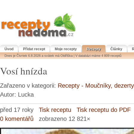
Úvod
Přidat recept
Moje recepty
Recepty
Články
R
Dnes je Čtvrtek 6.8.2026 a svátek má Oldřiška | V databázi máme 4 809 receptů
Vosí hnízda
Zařazeno v kategorii:
Recepty - Moučníky, dezerty
Autor: Lucka
před 17 roky
Tisk receptu
Tisk receptu do PDF
0 komentářů
zobrazeno 12 821×