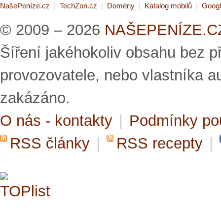
NašePeníze.cz
|
TechZon.cz
|
Domény
|
Katalog mobilů
|
Googl
© 2009 – 2026
NAŠEPENÍZE.CZ 
Šíření jakéhokoliv obsahu bez 
provozovatele, nebo vlastníka a
zakázáno.
O nás - kontakty
|
Podmínky po
RSS články
|
RSS recepty
|