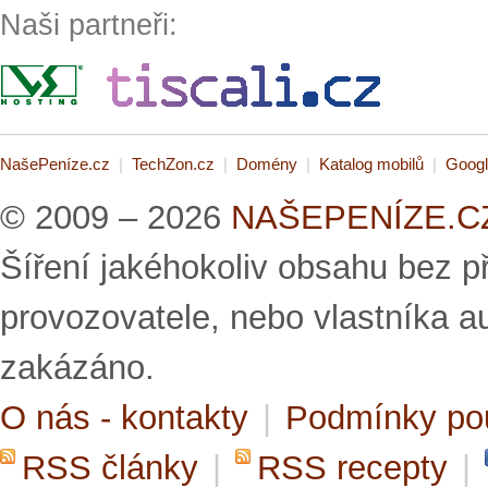
Naši partneři:
NašePeníze.cz
|
TechZon.cz
|
Domény
|
Katalog mobilů
|
Googl
© 2009 – 2026
NAŠEPENÍZE.CZ 
Šíření jakéhokoliv obsahu bez 
provozovatele, nebo vlastníka a
zakázáno.
O nás - kontakty
|
Podmínky po
RSS články
|
RSS recepty
|