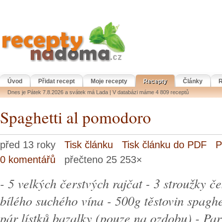
Úvod
Přidat recept
Moje recepty
Recepty
Články
R
Dnes je Pátek 7.8.2026 a svátek má Lada | V databázi máme 4 809 receptů
Spaghetti al pomodoro
před 13 roky
Tisk článku
Tisk článku do PDF
P
0 komentářů
přečteno 25 253×
- 5 velkých čerstvých rajčat - 3 stroužky č
bílého suchého vína - 500g těstovin spaghet
pár lístků bazalky (pouze na ozdobu) - Pa