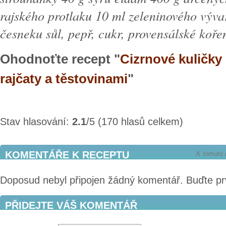
rajského protlaku 10 ml zeleninového výva
česneku sůl, pepř, cukr, provensálské koře
Ohodnoťte recept "
Cizrnové kuličky
rajčaty a těstovinami
"
Stav hlasování:
2.1
/5 (170 hlasů celkem)
KOMENTÁŘE K RECEPTU
K tomuto 
Doposud nebyl připojen žádný komentář. Buďte pr
PŘIDEJTE VÁŠ KOMENTÁŘ