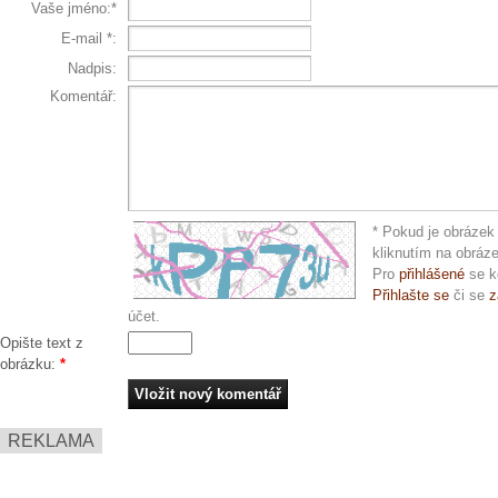
Vaše jméno:*
E-mail
*
:
Nadpis:
Komentář:
* Pokud je obrázek 
kliknutím na obráz
Pro
přihlášené
se k
Přihlašte se
či se
z
účet.
Opište text z
obrázku:
*
REKLAMA