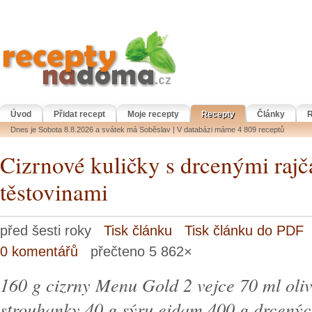
Úvod
Přidat recept
Moje recepty
Recepty
Články
R
Dnes je Sobota 8.8.2026 a svátek má Soběslav | V databázi máme 4 809 receptů
Cizrnové kuličky s drcenými rajč
těstovinami
před šesti roky
Tisk článku
Tisk článku do PDF
0 komentářů
přečteno 5 862×
160 g cizrny Menu Gold 2 vejce 70 ml oliv
strouhanky 40 g sýru eidam 400 g drcenýc